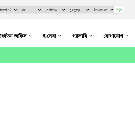
দেখুন
র্ধ্বতন অফিস
ই-সেবা
গ্যালারি
যোগাযোগ