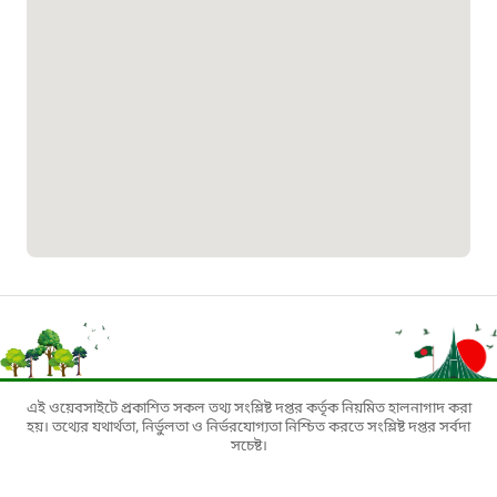
১৬১৭১
বাংলাদেশ মুক্তিযোদ্ধা কল্যাণ ট্রাস্ট
১৬১৩৫
প্রবাসী কল সেন্টার
১৬৫৭৫
ই-জিপি ইমার্জেন্সি হটলাইন
১০০
এই ওয়েবসাইটে প্রকাশিত সকল তথ্য সংশ্লিষ্ট দপ্তর কর্তৃক নিয়মিত হালনাগাদ করা
হয়। তথ্যের যথার্থতা, নির্ভুলতা ও নির্ভরযোগ্যতা নিশ্চিত করতে সংশ্লিষ্ট দপ্তর সর্বদা
সচেষ্ট।
বাংলাদেশ টেলিযোগাযোগ সেবা সংক্রান্ত