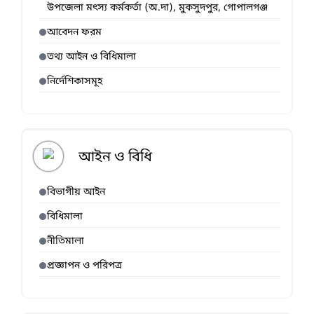
উপজেলা মৎস্য কর্মকর্তা (অ.দা), মুকসুদপুর, গোপালগঞ্জ
আবেদন ফরম
তথ্য আইন ও বিধিমালা
নির্দেশিকাসমূহ
আইন ও বিধি
বিভাগীয় আইন
বিধিমালা
নীতিমালা
প্রজ্ঞাপন ও পরিপত্র