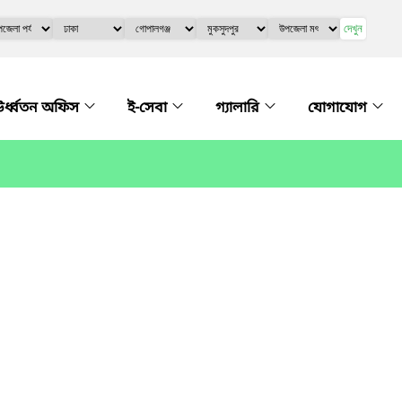
দেখুন
র্ধ্বতন অফিস
ই-সেবা
গ্যালারি
যোগাযোগ