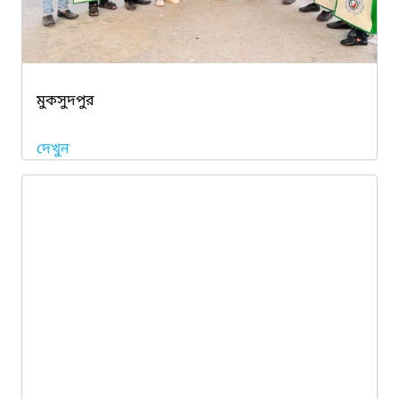
মুকসুদপুর
দেখুন